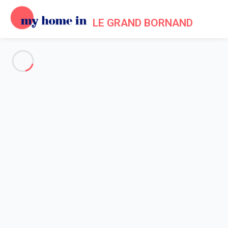
LE GRAND BORNAND
Voir toutes les photos
Aperçu
Description
Carte
Tarifs et disponibilités
Accueil
Location appartement Le Grand Bornand
Appartement 2 chambres Le Grand-bornand
Appartement 2 chambres Le
Grand-bornand