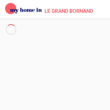
LE GRAND BORNAND
Voir toutes les photos
Aperçu
Description
Carte
Tarifs et disponibilités
Accueil
Location appartement Le Grand Bornand
Appartement 1 chambre Le Grand-bornand
Appartement 1 chambre Le Gr
Quartier du village pour cet appartement 